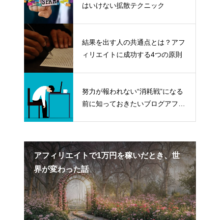
はいけない拡散テクニック
結果を出す人の共通点とは？アフ
ィリエイトに成功する4つの原則
努力が報われない“消耗戦”になる
前に知っておきたいブログアフィ
リエイトの真実
エイ
アフィリエイトで1万円を稼いだとき、世
副
界が変わった話
前