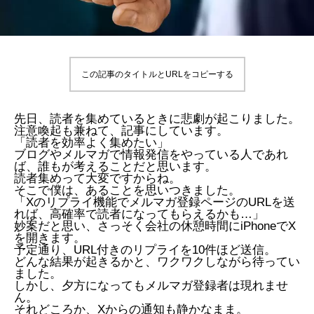
この記事のタイトルとURLをコピーする
先日、読者を集めているときに悲劇が起こりました。
注意喚起も兼ねて、記事にしています。
「読者を効率よく集めたい」
ブログやメルマガで情報発信をやっている人であれ
ば、誰もが考えることだと思います。
読者集めって大変ですからね。
そこで僕は、あることを思いつきました。
「Xのリプライ機能でメルマガ登録ページのURLを送
れば、高確率で読者になってもらえるかも…」
妙案だと思い、さっそく会社の休憩時間にiPhoneでX
を開きます。
予定通り、URL付きのリプライを10件ほど送信。
どんな結果が起きるかと、ワクワクしながら待ってい
ました。
しかし、夕方になってもメルマガ登録者は現れませ
ん。
それどころか、Xからの通知も静かなまま。