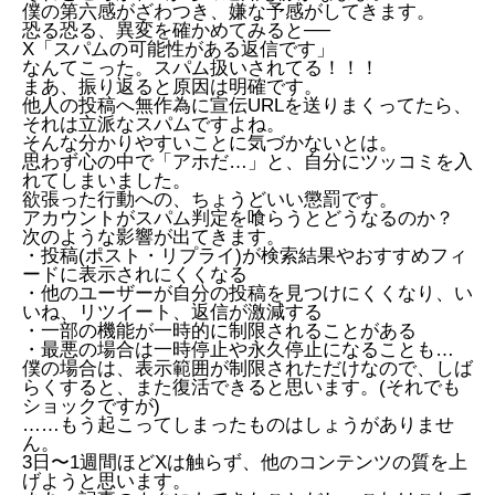
僕の第六感がざわつき、嫌な予感がしてきます。
恐る恐る、異変を確かめてみると──
X「スパムの可能性がある返信です」
なんてこった。スパム扱いされてる！！！
まあ、振り返ると原因は明確です。
他人の投稿へ無作為に宣伝URLを送りまくってたら、
それは立派なスパムですよね。
そんな分かりやすいことに気づかないとは。
思わず心の中で「アホだ…」と、自分にツッコミを入
れてしまいました。
欲張った行動への、ちょうどいい懲罰です。
アカウントがスパム判定を喰らうとどうなるのか？
次のような影響が出てきます。
・投稿(ポスト・リプライ)が検索結果やおすすめフィ
ードに表示されにくくなる
・他のユーザーが自分の投稿を見つけにくくなり、い
いね、リツイート、返信が激減する
・一部の機能が一時的に制限されることがある
・最悪の場合は一時停止や永久停止になることも…
僕の場合は、表示範囲が制限されただけなので、しば
らくすると、また復活できると思います。(それでも
ショックですが)
……もう起こってしまったものはしょうがありませ
ん。
3日〜1週間ほどXは触らず、他のコンテンツの質を上
げようと思います。