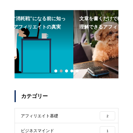
知っ
文章を書くだけで稼げる？副業初心者でも
副
実
理解できるアフィリエイト入門
前
カテゴリー
アフィリエイト基礎
2
ビジネスマインド
1