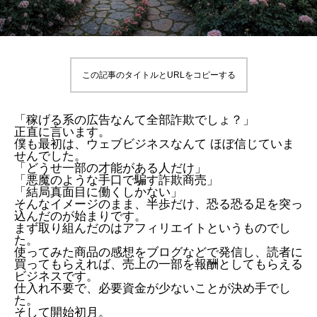
この記事のタイトルとURLをコピーする
「稼げる系の広告なんて全部詐欺でしょ？」
正直に言います。
僕も最初は、ウェブビジネスなんて ほぼ信じていま
せんでした。
「どうせ一部の才能がある人だけ」
「悪魔のような手口で騙す詐欺商売」
「結局真面目に働くしかない」
そんなイメージのまま、半歩だけ、恐る恐る足を突っ
込んだのが始まりです。
まず取り組んだのはアフィリエイトというものでし
た。
使ってみた商品の感想をブログなどで発信し、読者に
買ってもらえれば、売上の一部を報酬としてもらえる
ビジネスです。
仕入れ不要で、必要資金が少ないことが決め手でし
た。
そして開始初月。