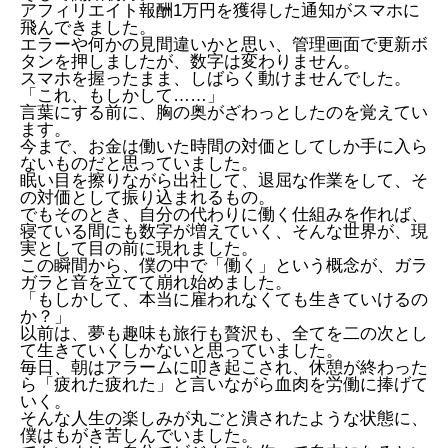
アフィリエイト報酬1万円を獲得した通知がスマホに
飛んできました。
エラーや何かの見間違いかと思い、管理画面で更新ボ
タンを押しましたが、数字は変わりません。
スマホを握ったまま、しばらく動けませんでした。
「これ、もしかして……」
言葉にする前に、胸の奥がざわっとしたのを覚えてい
ます。
今まで、お金は働いた時間の対価としてしか手に入ら
ないものだと思っていました。
眠い目を擦りながら出社して、退屈な作業をして、そ
の対価として振り込まれるもの。
でもそのとき、自分の代わりに働く仕組みを作れば、
寝ている間にも数字が増えていく、そんな世界が、現
実として目の前に現れました。
この瞬間から、僕の中で「働く」という概念が、ガラ
ガラと音を立てて崩れ始めました。
「もしかして、本当に雇われなくても生きていけるの
か？」
以前は、夢も趣味も旅行も贅沢も、全てを二の次とし
て生きていくしかないと思っていました。
毎日、朝はアラームに叩き起こされ、休憩が終わった
ら「疲れた疲れた」と言いながら血肉を労働に捧げて
いく。
そんな人生の楽しみが丸ごと潰されたような状態に、
僕はもがき苦しんでいました。